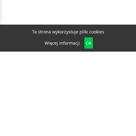
Ta strona wykorzystuje pliki cookies
Więcej informacji
Ok
Biznes
E-biznes
Budownictwo
Dom i ogród
Drzwi i okna
Elektryka i fotowoltaika
Klimatyzacja i ogrzewanie
Materiały budowlane
Projektowanie i architektura
Edukacja
Ekologia
Medycyna i zdrowie
Moda i uroda
Motoryzacja
Produkcja
Promocja i reklama
Transport
Usługi