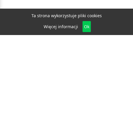
Ta strona wykorzystuje pliki cookies
Więcej informacji
Ok
Biznes
E-biznes
Budownictwo
Dom i ogród
Drzwi i okna
Elektryka i fotowoltaika
Klimatyzacja i ogrzewanie
Materiały budowlane
Projektowanie i architektura
Edukacja
Ekologia
Medycyna i zdrowie
Moda i uroda
Motoryzacja
Produkcja
Promocja i reklama
Transport
Usługi
Wszelkie prawa zastrzeżone © 2026
katalog.bydgoszcz.eu