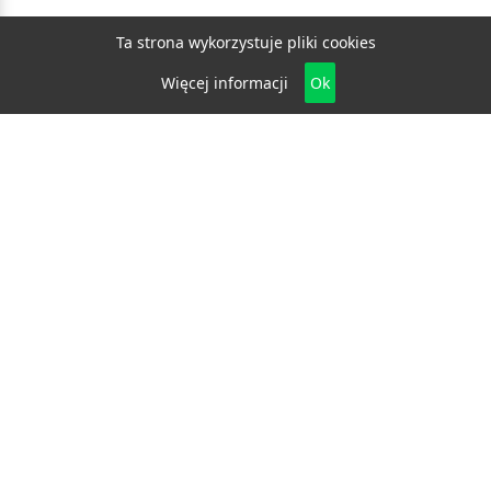
Ta strona wykorzystuje pliki cookies
Więcej informacji
Ok
Biznes
E-biznes
Budownictwo
Dom i ogród
Drzwi i okna
Elektryka i fotowoltaika
Klimatyzacja i ogrzewanie
Materiały budowlane
Projektowanie i architektura
Edukacja
Ekologia
Medycyna i zdrowie
Moda i uroda
Motoryzacja
Produkcja
Promocja i reklama
Transport
Usługi
Wszelkie prawa zastrzeżone © 2026
katalog.bydgoszcz.eu