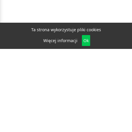
Ta strona wykorzystuje pliki cookies
Więcej informacji
Ok
Biznes
E-biznes
Budownictwo
Dom i ogród
Drzwi i okna
Elektryka i fotowoltaika
Klimatyzacja i ogrzewanie
Materiały budowlane
Projektowanie i architektura
Edukacja
Ekologia
Medycyna i zdrowie
Moda i uroda
Motoryzacja
Produkcja
Promocja i reklama
Transport
Usługi