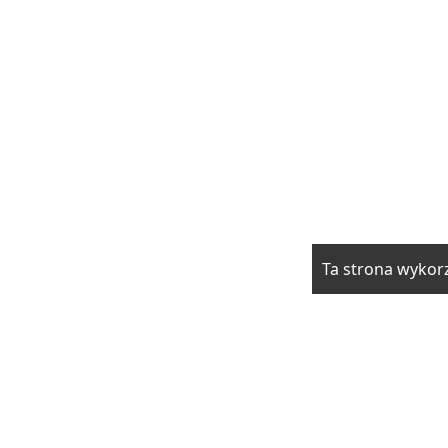
Ta strona wykorz
rzwi i okna
Elektryka i fotowoltaika
Klimatyzacja i ogrzewani
drowie
Moda i uroda
Motoryzacja
Produkcja
Promocja i rek