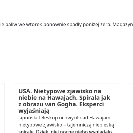
e paliw we wtorek ponownie spadły poniżej zera. Magazyny 
USA. Nietypowe zjawisko na
niebie na Hawajach. Spirala jak
z obrazu van Gogha. Eksperci
wyjaśniają
Japoński teleskop uchwycił nad Hawajami
nietypowe zjawisko – tajemniczą niebieską
spiralę. Dzięki niej nocne niebo wyglądało