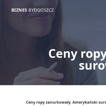
BIZNES
BYDGOSZCZ
Ceny rop
suro
Ceny ropy zanurkowały. Amerykański suro