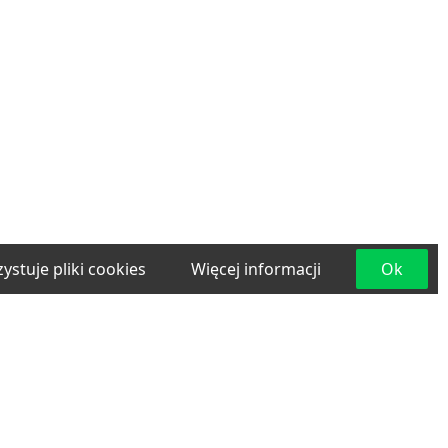
ystuje pliki cookies
Więcej informacji
Ok
e
Materiały budowlane
Projektowanie i
lama
Transport
Usługi