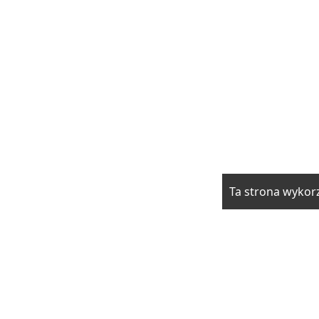
Ta strona wykorz
rzwi i okna
Elektryka i fotowoltaika
Klimatyzacja i ogrzewani
drowie
Moda i uroda
Motoryzacja
Produkcja
Promocja i rek