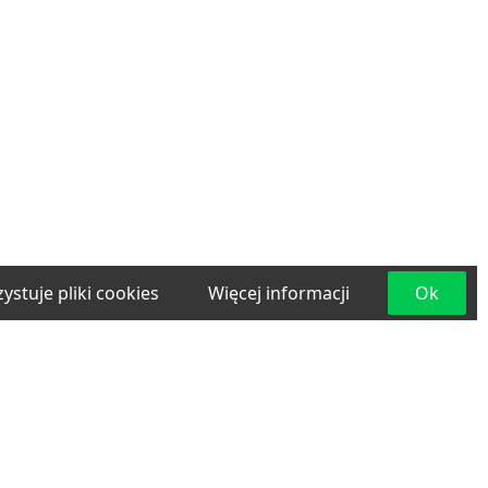
ystuje pliki cookies
Więcej informacji
Ok
e
Materiały budowlane
Projektowanie i
lama
Transport
Usługi