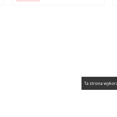
Ta strona wykorz
rzwi i okna
Elektryka i fotowoltaika
Klimatyzacja i ogrzewani