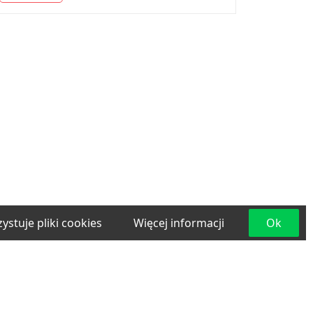
ystuje pliki cookies
Więcej informacji
Ok
e
Materiały budowlane
Projektowanie i