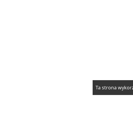
Ta strona wykorz
rzwi i okna
Elektryka i fotowoltaika
Klimatyzacja i ogrzewani
drowie
Moda i uroda
Motoryzacja
Produkcja
Promocja i rek