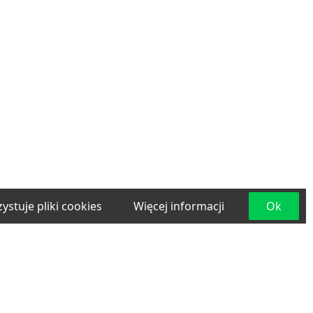
ystuje pliki cookies
Więcej informacji
Ok
e
Materiały budowlane
Projektowanie i
lama
Transport
Usługi