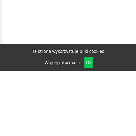
Ta strona wykorzystuje pliki cookies
Więcej informacji
Ok
Biznes
E-biznes
Budownictwo
Dom i ogród
Drzwi i okna
Elektryka i fotowoltaika
Klimatyzacja i ogrzewanie
Materiały budowlane
Projektowanie i architektura
Edukacja
Ekologia
Medycyna i zdrowie
Moda i uroda
Motoryzacja
Produkcja
Promocja i reklama
Transport
Usługi