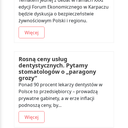
Tematem jednej z debat w ramach XXXI
edycji Forum Ekonomicznego w Karpaczu
będzie dyskusja o bezpieczeństwie
żywnościowym Polski i regionu.
Więcej
Rosną ceny usług
dentystycznych. Pytamy
stomatologów o „paragony
grozy”
Ponad 90 procent lekarzy dentystów w
Polsce to przedsiębiorcy – prowadzą
prywatne gabinety, a w erze inflacji
podnoszą ceny, by…
Więcej