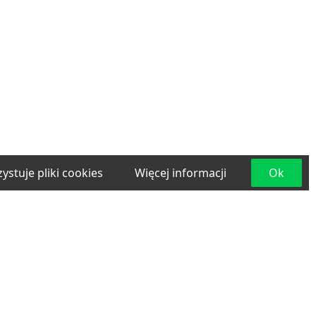
ystuje pliki cookies
Więcej informacji
Ok
e
Materiały budowlane
Projektowanie i
lama
Transport
Usługi