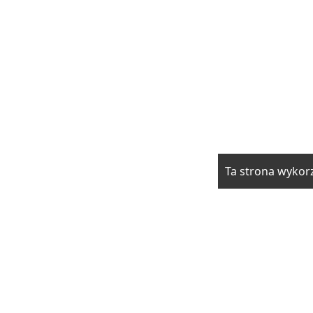
Ta strona wykorz
rzwi i okna
Elektryka i fotowoltaika
Klimatyzacja i ogrzewani
drowie
Moda i uroda
Motoryzacja
Produkcja
Promocja i rek