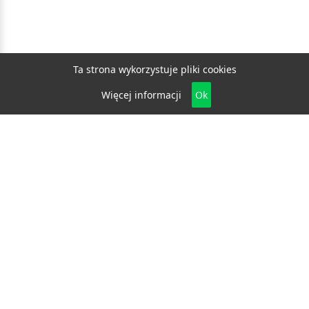
Ta strona wykorzystuje pliki cookies
Więcej informacji
Ok
Biznes
E-biznes
Budownictwo
Dom i ogród
Drzwi i okna
Elektryka i fotowoltaika
Klimatyzacja i ogrzewanie
Materiały budowlane
Projektowanie i architektura
Edukacja
Ekologia
Medycyna i zdrowie
Moda i uroda
Motoryzacja
Produkcja
Promocja i reklama
Transport
Usługi