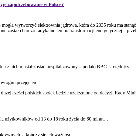
ryje zapotrzebowanie w Polsce?
e mogła wytworzyć elektrownia jądrowa, która do 2035 roku ma staną
wane zostało bardzo radykalne tempo transformacji energetycznej – pr
Jeden z nich musiał zostać hospitalizowany – podało BBC. Urzędnicy…
d wrogim przejęciem
 dużej części polskich spółek będzie uzależnione od decyzji Rady Mi
 dla użytkowników od 13 do 18 roku życia do 60 minut…
aktywnych, a kończy się ich ważność