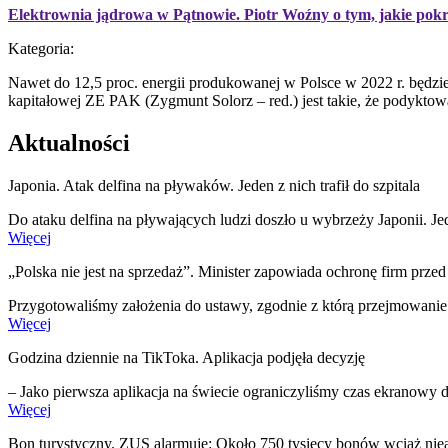
Elektrownia jądrowa w Pątnowie. Piotr Woźny o tym, jakie pok
Kategoria:
Nawet do 12,5 proc. energii produkowanej w Polsce w 2022 r. będzi
kapitałowej ZE PAK (Zygmunt Solorz – red.) jest takie, że podykto
Aktualności
Japonia. Atak delfina na pływaków. Jeden z nich trafił do szpitala
Do ataku delfina na pływających ludzi doszło u wybrzeży Japonii. 
Więcej
„Polska nie jest na sprzedaż”. Minister zapowiada ochronę firm prze
Przygotowaliśmy założenia do ustawy, zgodnie z którą przejmowanie
Więcej
Godzina dziennie na TikToka. Aplikacja podjęła decyzję
– Jako pierwsza aplikacja na świecie ograniczyliśmy czas ekranowy
Więcej
Bon turystyczny. ZUS alarmuje: Około 750 tysięcy bonów wciąż nie