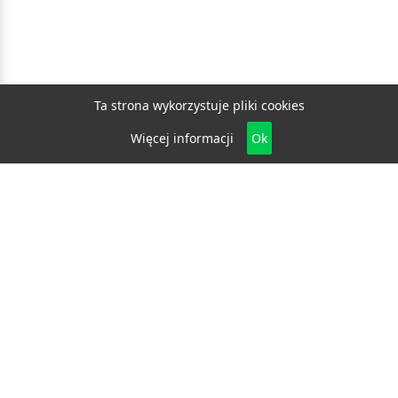
Ta strona wykorzystuje pliki cookies
Więcej informacji
Ok
Biznes
E-biznes
Budownictwo
Dom i ogród
Drzwi i okna
Elektryka i fotowoltaika
Klimatyzacja i ogrzewanie
Materiały budowlane
Projektowanie i architektura
Edukacja
Ekologia
Medycyna i zdrowie
Moda i uroda
Motoryzacja
Produkcja
Promocja i reklama
Transport
Usługi