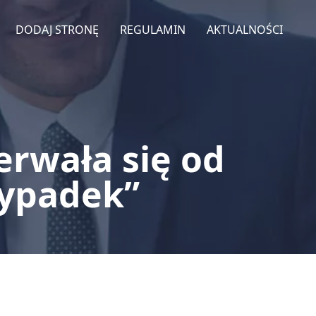
DODAJ STRONĘ
REGULAMIN
AKTUALNOŚCI
rwała się od
zypadek”