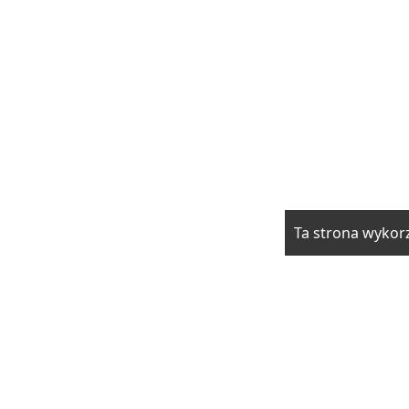
Ta strona wykorz
rzwi i okna
Elektryka i fotowoltaika
Klimatyzacja i ogrzewani
drowie
Moda i uroda
Motoryzacja
Produkcja
Promocja i rek