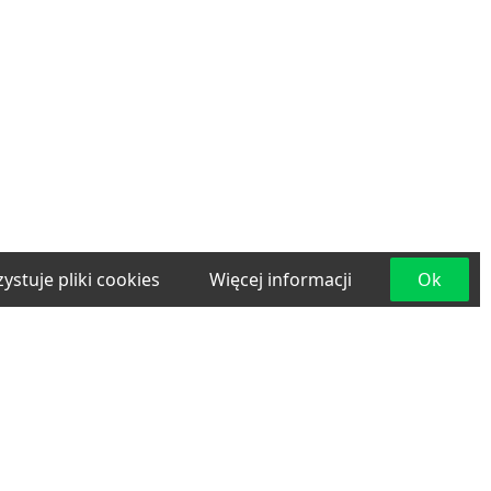
ystuje pliki cookies
Więcej informacji
Ok
e
Materiały budowlane
Projektowanie i
lama
Transport
Usługi