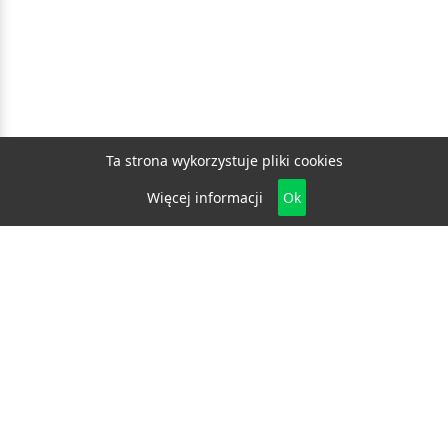
Ta strona wykorzystuje pliki cookies
Więcej informacji
Ok
Biznes
E-biznes
Budownictwo
Dom i ogród
Drzwi i okna
Elektryka i fotowoltaika
Klimatyzacja i ogrzewanie
Materiały budowlane
Projektowanie i architektura
Edukacja
Ekologia
Medycyna i zdrowie
Moda i uroda
Motoryzacja
Produkcja
Promocja i reklama
Transport
Usługi