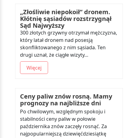
„Złośliwie niepokoił” dronem.
Kłótnię sąsiadów rozstrzygnął
Sąd Najwyższy
300 złotych grzywny otrzymał mężczyzna,
który latał dronem nad posesją
skonfliktowanego z nim sąsiada. Ten
drugi uznał, że ciągłe wizyty…
Więcej
Ceny paliw znów rosną. Mamy
prognozy na najbliższe dni
Po chwilowym, względnym spokoju i
stabilności ceny paliw w połowie
października znów zaczęły rosnąć. Za
najpopularniejszą dziewięćdziesiątkę