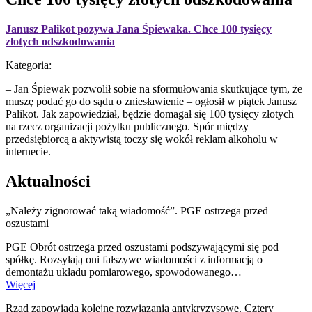
Janusz Palikot pozywa Jana Śpiewaka. Chce 100 tysięcy
złotych odszkodowania
Kategoria:
– Jan Śpiewak pozwolił sobie na sformułowania skutkujące tym, że
muszę podać go do sądu o zniesławienie – ogłosił w piątek Janusz
Palikot. Jak zapowiedział, będzie domagał się 100 tysięcy złotych
na rzecz organizacji pożytku publicznego. Spór między
przedsiębiorcą a aktywistą toczy się wokół reklam alkoholu w
internecie.
Aktualności
„Należy zignorować taką wiadomość”. PGE ostrzega przed
oszustami
PGE Obrót ostrzega przed oszustami podszywającymi się pod
spółkę. Rozsyłają oni fałszywe wiadomości z informacją o
demontażu układu pomiarowego, spowodowanego…
Więcej
Rząd zapowiada kolejne rozwiązania antykryzysowe. Cztery