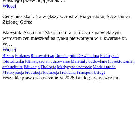
Polskiego przewidują jednak,…
Więcej
Ceny mieszkań. Największy wzrost w Białymstoku, Szczecinie i
Zielonej Górze
Białystok, Szczecin i Zielona Góra to miasta z największym
wzrostem cen mieszkań na rynku pierwotnym w II kwartale br.
W…
Więcej
Biznes
E-biznes
Budownictwo
Dom i ogród
Drzwi i okna
Elektryka i
fotowoltaika
Klimatyzacja i ogrzewanie
Materiały budowlane
Projektowanie i
architektura
Edukacja
Ekologia
Medycyna i zdrowie
Moda i uroda
Motoryzacja
Produkcja
Promocja i reklama
Transport
Usługi
Wszelkie prawa zastrzeżone © 2026 katalog.bydgoszcz.eu