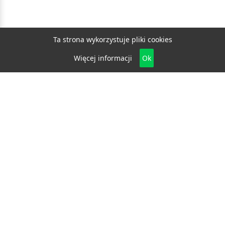
Ta strona wykorzystuje pliki cookies
Więcej informacji
Ok
Biznes
E-biznes
Budownictwo
Dom i ogród
Drzwi i okna
Elektryka i fotowoltaika
Klimatyzacja i ogrzewanie
Materiały budowlane
Projektowanie i architektura
Edukacja
Ekologia
Medycyna i zdrowie
Moda i uroda
Motoryzacja
Produkcja
Promocja i reklama
Transport
Usługi
Wszelkie prawa zastrzeżone © 2026