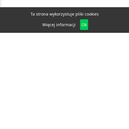
Ta strona wykorzystuje pliki cookies
Więcej informacji
Ok
Biznes
E-biznes
Budownictwo
Dom i ogród
Drzwi i okna
Elektryka i fotowoltaika
Klimatyzacja i ogrzewanie
Materiały budowlane
Projektowanie i architektura
Edukacja
Ekologia
Medycyna i zdrowie
Moda i uroda
Motoryzacja
Produkcja
Promocja i reklama
Transport
Usługi
Wszelkie prawa zastrzeżone © 2026
katalog.bydgoszcz.eu