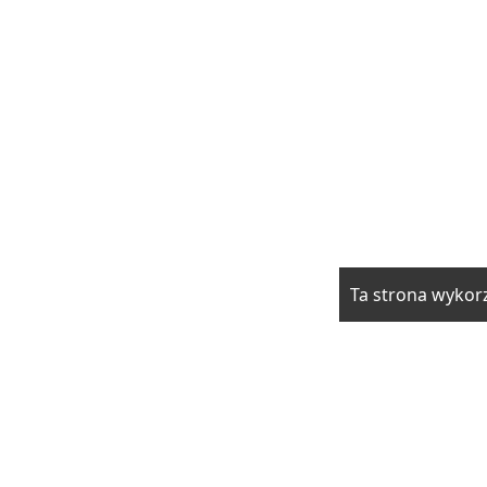
Ta strona wykorz
rzwi i okna
Elektryka i fotowoltaika
Klimatyzacja i ogrzewani
drowie
Moda i uroda
Motoryzacja
Produkcja
Promocja i rek