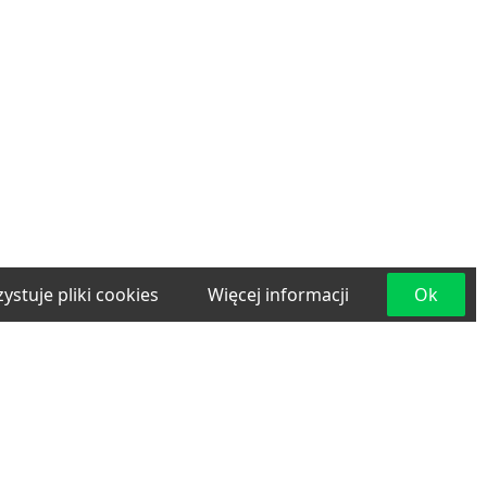
ystuje pliki cookies
Więcej informacji
Ok
e
Materiały budowlane
Projektowanie i
lama
Transport
Usługi