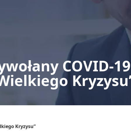
ywołany COVID-19
Wielkiego Kryzysu
lkiego Kryzysu”