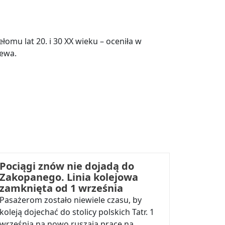
omu lat 20. i 30 XX wieku – oceniła w
ewa.
Pociągi znów nie dojadą do
Zakopanego. Linia kolejowa
zamknięta od 1 września
Pasażerom zostało niewiele czasu, by
koleją dojechać do stolicy polskich Tatr. 1
września na nowo ruszają prace na