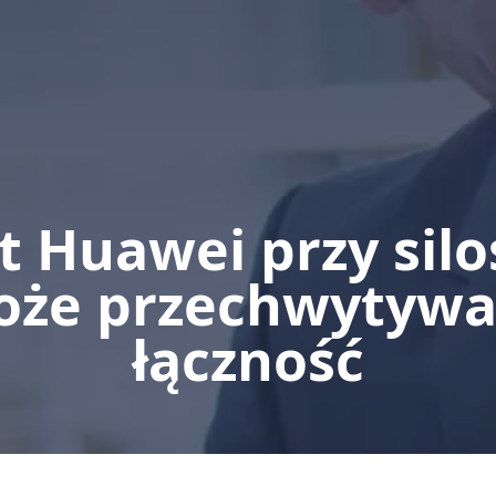
t Huawei przy silo
oże przechwytyw
łączność