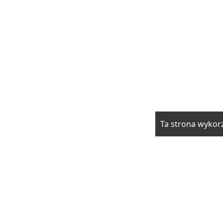
Ta strona wykorz
rzwi i okna
Elektryka i fotowoltaika
Klimatyzacja i ogrzewani
drowie
Moda i uroda
Motoryzacja
Produkcja
Promocja i rek