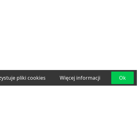
ystuje pliki cookies
Więcej informacji
Ok
e
Materiały budowlane
Projektowanie i
lama
Transport
Usługi