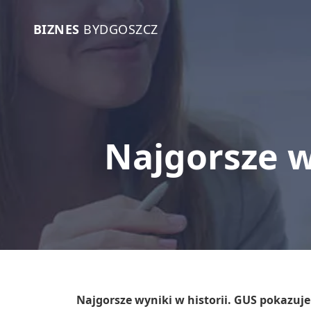
BIZNES
BYDGOSZCZ
Najgorsze w
Najgorsze wyniki w historii. GUS pokazuj