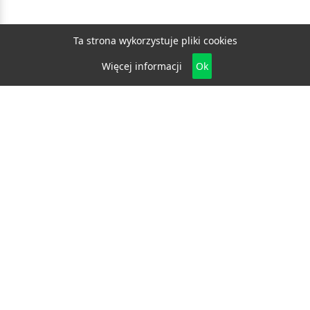
Ta strona wykorzystuje pliki cookies
Więcej informacji
Ok
Biznes
E-biznes
Budownictwo
Dom i ogród
Drzwi i okna
Elektryka i fotowoltaika
Klimatyzacja i ogrzewanie
Materiały budowlane
Projektowanie i architektura
Edukacja
Ekologia
Medycyna i zdrowie
Moda i uroda
Motoryzacja
Produkcja
Promocja i reklama
Transport
Usługi
Wszelkie prawa zastrzeżone © 2026
katalog.bydgoszcz.eu