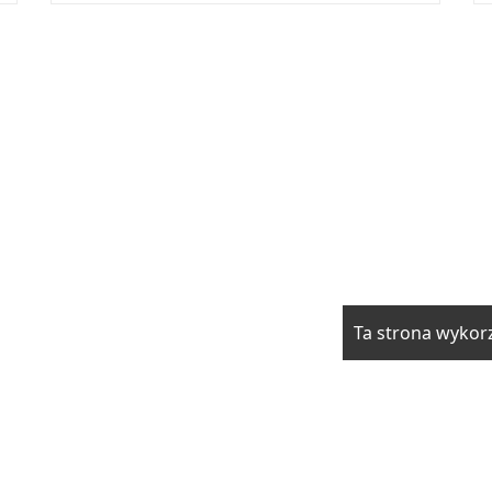
Ta strona wykorz
rzwi i okna
Elektryka i fotowoltaika
Klimatyzacja i ogrzewani
drowie
Moda i uroda
Motoryzacja
Produkcja
Promocja i rek