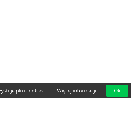
ystuje pliki cookies
Więcej informacji
Ok
e
Materiały budowlane
Projektowanie i
lama
Transport
Usługi