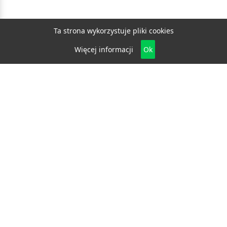
Ta strona wykorzystuje pliki cookies
Więcej informacji
Ok
Biznes
E-biznes
Budownictwo
Dom i ogród
Drzwi i okna
Elektryka i fotowoltaika
Klimatyzacja i ogrzewanie
Materiały budowlane
Projektowanie i architektura
Edukacja
Ekologia
Medycyna i zdrowie
Moda i uroda
Motoryzacja
Produkcja
Promocja i reklama
Transport
Usługi
Wszelkie prawa zastrzeżone © 2026
katalog.bydgoszcz.eu