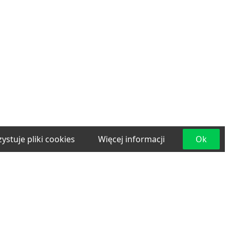
ystuje pliki cookies
Więcej informacji
Ok
e
Materiały budowlane
Projektowanie i
lama
Transport
Usługi