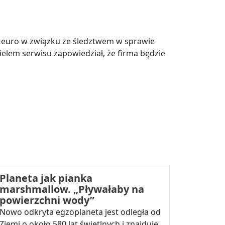
w euro w związku ze śledztwem w sprawie
ielem serwisu zapowiedział, że firma będzie
Planeta jak pianka
marshmallow. „Pływałaby na
powierzchni wody”
Nowo odkryta egzoplaneta jest odległa od
Ziemi o około 580 lat świetlnych i znajduje