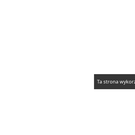
Ta strona wykorz
rzwi i okna
Elektryka i fotowoltaika
Klimatyzacja i ogrzewani
drowie
Moda i uroda
Motoryzacja
Produkcja
Promocja i rek