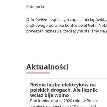
Kategoria:
Odmówiłem rządzącym zapłacenia łapówki, a o
piątkowego poranka kontrolował Getin Noble
powiązań biznesu z rządzącymi staliśmy się p
Aktualności
Rośnie liczba elektryków na
polskich drogach. Ale licznik
wciąż bije wolno
Pod koniec marca 2020 roku w Polsce
zarejestrowanych było 10 tysięcy 701