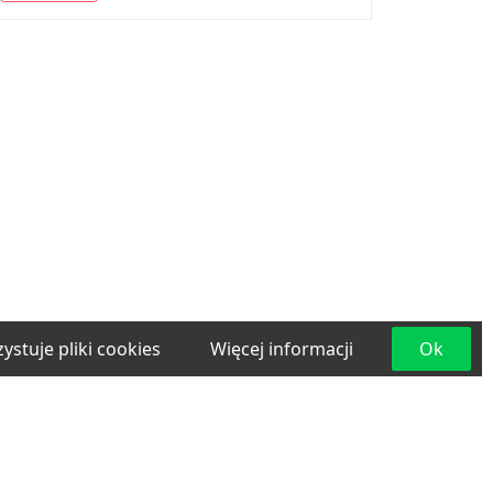
ystuje pliki cookies
Więcej informacji
Ok
e
Materiały budowlane
Projektowanie i