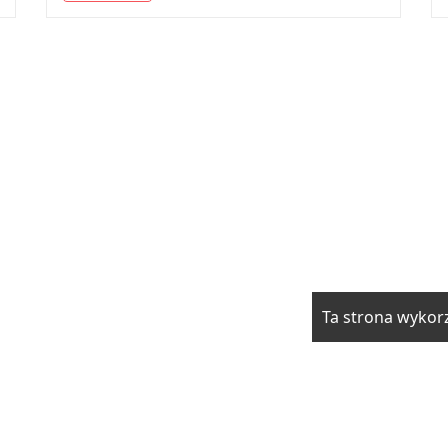
Ta strona wykorz
rzwi i okna
Elektryka i fotowoltaika
Klimatyzacja i ogrzewani