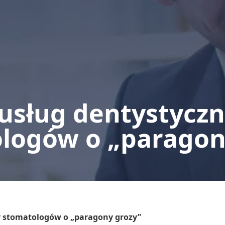
usług dentystycz
logów o „paragon
y stomatologów o „paragony grozy”