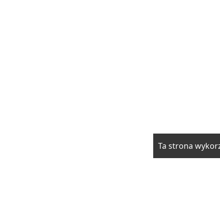
Ta strona wykorz
rzwi i okna
Elektryka i fotowoltaika
Klimatyzacja i ogrzewani
drowie
Moda i uroda
Motoryzacja
Produkcja
Promocja i rek