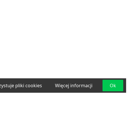
ystuje pliki cookies
Więcej informacji
Ok
e
Materiały budowlane
Projektowanie i
lama
Transport
Usługi