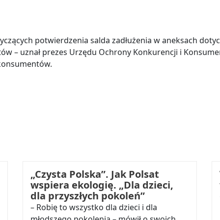
yczących potwierdzenia salda zadłużenia w aneksach doty
ytów – uznał prezes Urzędu Ochrony Konkurencji i Konsume
ć konsumentów.
„Czysta Polska”. Jak Polsat
wspiera ekologię. „Dla dzieci,
dla przyszłych pokoleń”
– Robię to wszystko dla dzieci i dla
młodszego pokolenia – mówił o swoich