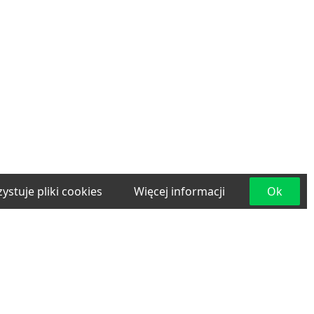
ystuje pliki cookies
Więcej informacji
Ok
e
Materiały budowlane
Projektowanie i
lama
Transport
Usługi