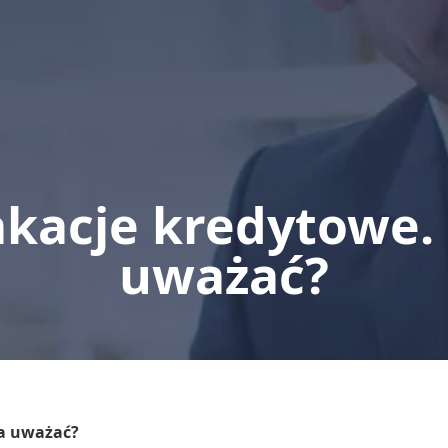
akacje kredytowe. 
uważać?
ba uważać?