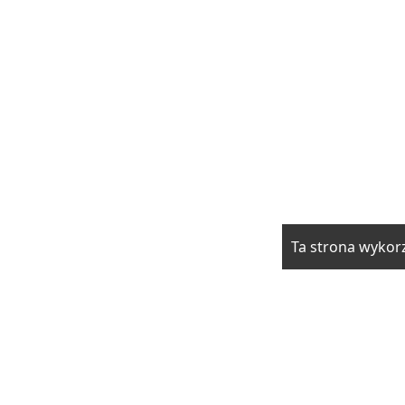
Ta strona wykorz
rzwi i okna
Elektryka i fotowoltaika
Klimatyzacja i ogrzewani
drowie
Moda i uroda
Motoryzacja
Produkcja
Promocja i rek