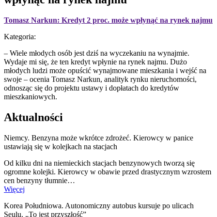
Tomasz Narkun: Kredyt 2 proc. może wpłynąć na rynek najmu
Kategoria:
– Wiele młodych osób jest dziś na wyczekaniu na wynajmie.
Wydaje mi się, że ten kredyt wpłynie na rynek najmu. Dużo
młodych ludzi może opuścić wynajmowane mieszkania i wejść na
swoje – ocenia Tomasz Narkun, analityk rynku nieruchomości,
odnosząc się do projektu ustawy i dopłatach do kredytów
mieszkaniowych.
Aktualności
Niemcy. Benzyna może wkrótce zdrożeć. Kierowcy w panice
ustawiają się w kolejkach na stacjach
Od kilku dni na niemieckich stacjach benzynowych tworzą się
ogromne kolejki. Kierowcy w obawie przed drastycznym wzrostem
cen benzyny tłumnie…
Więcej
Korea Południowa. Autonomiczny autobus kursuje po ulicach
Seulu. „To jest przyszłość”