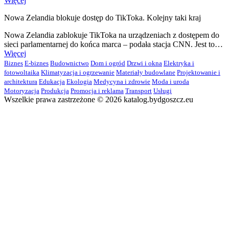
Więcej
Nowa Zelandia blokuje dostęp do TikToka. Kolejny taki kraj
Nowa Zelandia zablokuje TikToka na urządzeniach z dostępem do
sieci parlamentarnej do końca marca – podała stacja CNN. Jest to…
Więcej
Biznes
E-biznes
Budownictwo
Dom i ogród
Drzwi i okna
Elektryka i
fotowoltaika
Klimatyzacja i ogrzewanie
Materiały budowlane
Projektowanie i
architektura
Edukacja
Ekologia
Medycyna i zdrowie
Moda i uroda
Motoryzacja
Produkcja
Promocja i reklama
Transport
Usługi
Wszelkie prawa zastrzeżone © 2026 katalog.bydgoszcz.eu