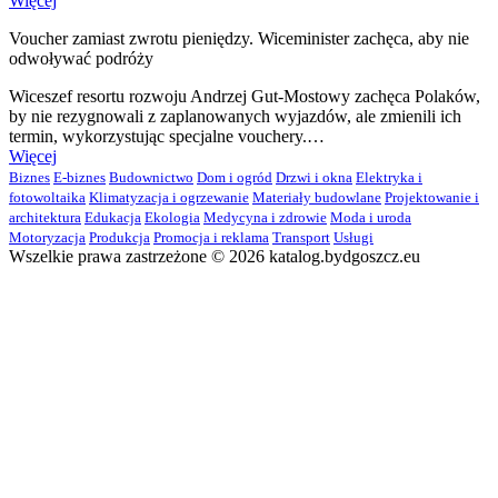
Więcej
Voucher zamiast zwrotu pieniędzy. Wiceminister zachęca, aby nie
odwoływać podróży
Wiceszef resortu rozwoju Andrzej Gut-Mostowy zachęca Polaków,
by nie rezygnowali z zaplanowanych wyjazdów, ale zmienili ich
termin, wykorzystując specjalne vouchery.…
Więcej
Biznes
E-biznes
Budownictwo
Dom i ogród
Drzwi i okna
Elektryka i
fotowoltaika
Klimatyzacja i ogrzewanie
Materiały budowlane
Projektowanie i
architektura
Edukacja
Ekologia
Medycyna i zdrowie
Moda i uroda
Motoryzacja
Produkcja
Promocja i reklama
Transport
Usługi
Wszelkie prawa zastrzeżone © 2026 katalog.bydgoszcz.eu