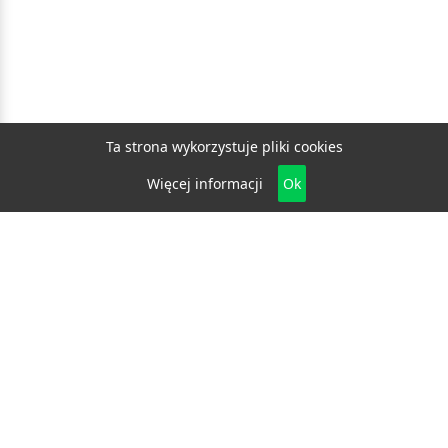
Ta strona wykorzystuje pliki cookies
Więcej informacji
Ok
Biznes
E-biznes
Budownictwo
Dom i ogród
Drzwi i okna
Elektryka i fotowoltaika
Klimatyzacja i ogrzewanie
Materiały budowlane
Projektowanie i architektura
Edukacja
Ekologia
Medycyna i zdrowie
Moda i uroda
Motoryzacja
Produkcja
Promocja i reklama
Transport
Usługi