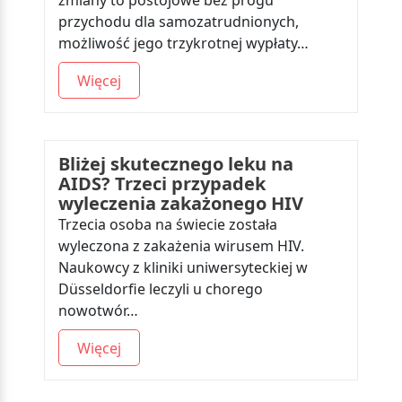
zmiany to postojowe bez progu
przychodu dla samozatrudnionych,
możliwość jego trzykrotnej wypłaty…
Więcej
Bliżej skutecznego leku na
AIDS? Trzeci przypadek
wyleczenia zakażonego HIV
Trzecia osoba na świecie została
wyleczona z zakażenia wirusem HIV.
Naukowcy z kliniki uniwersyteckiej w
Düsseldorfie leczyli u chorego
nowotwór…
Więcej