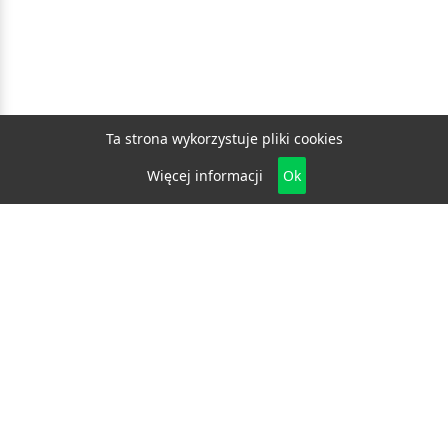
Ta strona wykorzystuje pliki cookies
Więcej informacji
Ok
Biznes
E-biznes
Budownictwo
Dom i ogród
Drzwi i okna
Elektryka i fotowoltaika
Klimatyzacja i ogrzewanie
Materiały budowlane
Projektowanie i architektura
Edukacja
Ekologia
Medycyna i zdrowie
Moda i uroda
Motoryzacja
Produkcja
Promocja i reklama
Transport
Usługi