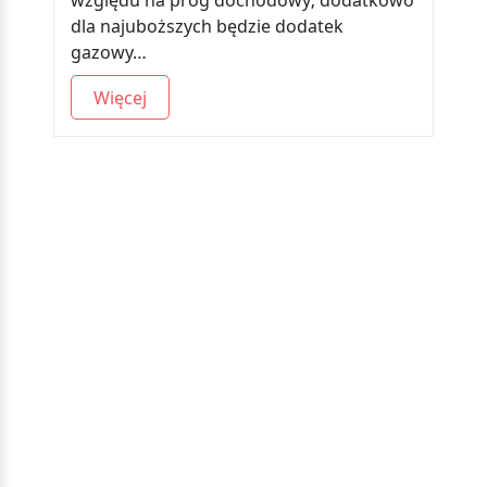
względu na próg dochodowy; dodatkowo
dla najuboższych będzie dodatek
gazowy…
Więcej