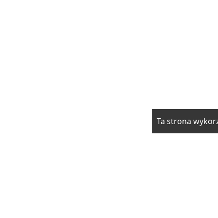
Ta strona wykorz
rzwi i okna
Elektryka i fotowoltaika
Klimatyzacja i ogrzewani
drowie
Moda i uroda
Motoryzacja
Produkcja
Promocja i rek