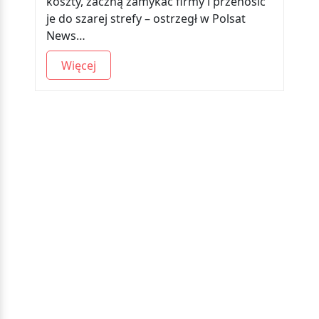
koszty, zaczną zamykać firmy i przenosić
je do szarej strefy – ostrzegł w Polsat
News…
Więcej