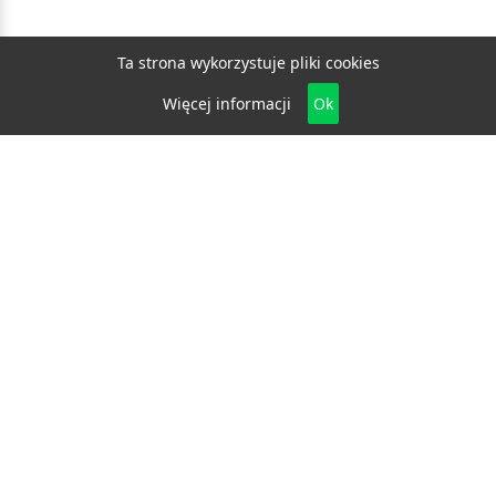
Ta strona wykorzystuje pliki cookies
Więcej informacji
Ok
Biznes
E-biznes
Budownictwo
Dom i ogród
Drzwi i okna
Elektryka i fotowoltaika
Klimatyzacja i ogrzewanie
Materiały budowlane
Projektowanie i architektura
Edukacja
Ekologia
Medycyna i zdrowie
Moda i uroda
Motoryzacja
Produkcja
Promocja i reklama
Transport
Usługi
Wszelkie prawa zastrzeżone © 2026
katalog.bydgoszcz.eu